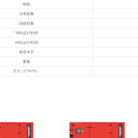
线制
功率因素
油箱容量
50Hz运行时间
60Hz运行时间
噪音水平
重量
尺寸（L*W*H）