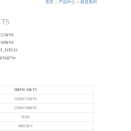
首页
产品中心
租赁系列
 T5
53kVA
69kVA
_IVECO
B(A)@7m
HRFW-160 T5
122kW/153kVA
135kW/169kVA
50 Hz
400/230 V