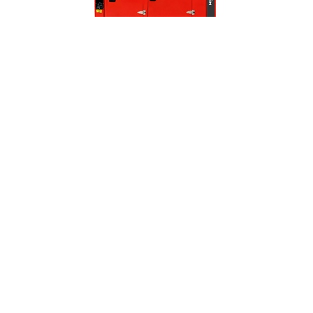
HYW-20 T5
了解更多信息
非常感谢您对维克德尔发电机组的关注与支持，我们将
尽力满足您的各种需求！
联系我们
关于我们
|
产品中心
|
服务与配件
|
联系我们
|
苏ICP备19034678号-2